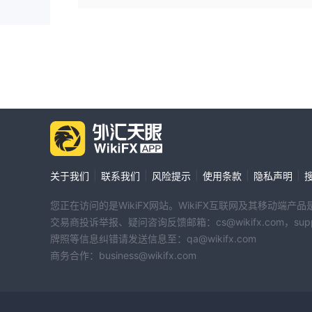
|
|
|
|
|
关于我们
联系我们
风险提示
使用条款
隐私声明
您正在访问的是WikiFX网站。WikiFX互联网及其移动
交易商投诉举报、疑问咨询反馈邮箱：cs@wikifx.com，support
牌照等信息纠错请发送信息至：qa@wikifx.com
商务合作：business@wikifx.com