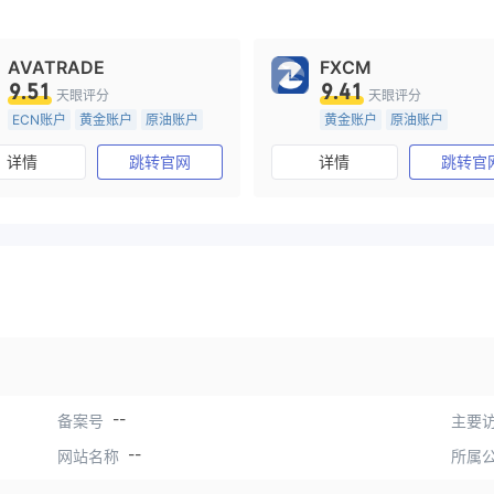
AVATRADE
FXCM
9.51
9.41
天眼评分
天眼评分
ECN账户
黄金账户
原油账户
黄金账户
原油账户
15-20年
澳大利亚监管
20年以上
澳大利亚监管
详情
跳转官网
详情
跳转官
全牌照 (MM)
主标MT4
全牌照 (MM)
主标MT4
--
备案号
主要访
--
网站名称
所属