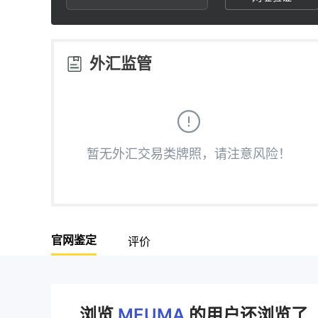
2
4
3
5
外汇监管
4
6
5
7
暂无外汇交易类牌照，请注意风险！
6
8
7
9
官网鉴定
评价
8
9
浏览
MEUMA
的用户还浏览了..