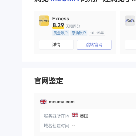
Exness
8.29
天眼评分
黄金账户
原油账户
10-15年
塞浦路斯监管
全牌照 (MM)
详情
跳转官网
主标MT4
官网鉴定
meuma.com
服务器所在地
英国
--
域名创建时间