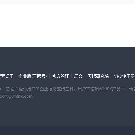
|
|
|
|
|
搜索调用
企业版(天眼号)
官方验证
展会
天眼研究院
VPS使用
端产品是一款面向全球用户的企业信息查询工具。用户在使用WikiFX产品时
@wikifx.com