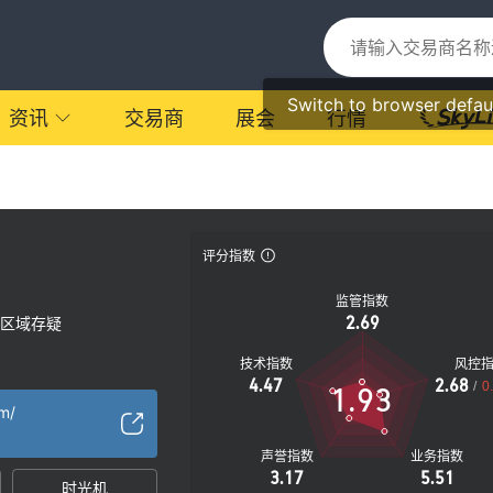
Switch to browser defau
资讯
交易商
展会
行情
评分指数
监管指数
2.69
区域存疑
技术指数
风控
4.47
2.68
/
0
1.93
m/
声誉指数
业务指数
3.17
5.51
时光机