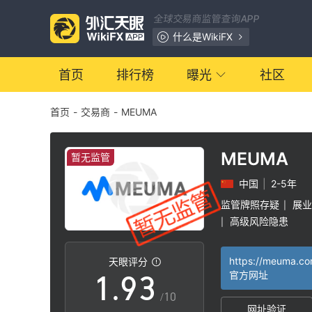
2
全球交易商监管查询APP
3
什么是WikiFX
4
首页
排行榜
曝光
社区
首页
-
交易商
-
MEUMA
5
6
0
MEUMA
暂无监管
中国
|
2-5年
7
1
监管牌照存疑
展业
|
高级风险隐患
|
0
8
2
https://meuma.co
天眼评分
1
.
9
3
官方网址
/10
网址验证