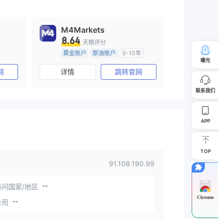
M4Markets
8.64
天眼评分
黄金账户
原油账户
5-10年
曝光
塞浦路斯监管
全牌照 (MM)
网
详情
跳转官网
主标MT4
联系我们
APP
TOP
91.108.190.99
--
问国家/地区
Chrome
--
公司