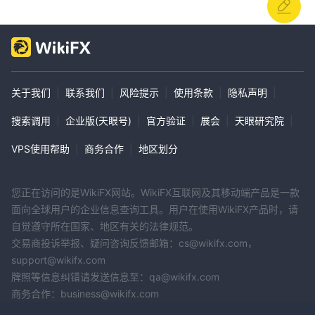
关于我们
|
联系我们
|
风险提示
|
使用条款
|
隐私声明
|
搜索调用
|
企业版(天眼号)
|
官方验证
|
展会
|
天眼研究院
|
VPS使用帮助
|
商务合作
|
地区划分
您正在访问的是WikiFX网站。WikiFX互联网及其移动端产品是一款
面向全球用户的企业信息查询工具。用户在使用WikiFX产品时，请
自觉遵守所在国家、地区有关的法律规范。
交易商投诉举报、疑问咨询反馈邮箱：cs@wikifx.com，
support@wikifx.com
牌照等信息纠错请发送信息至：qa@wikifx.com
商务合作：business@wikifx.com