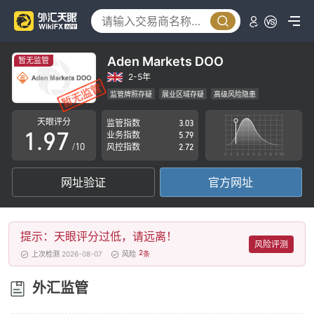
4
2
5
3
6
4
Aden Markets DOO
暂无监管
7
5
2-5年
监管牌照存疑
展业区域存疑
高级风险隐患
0
8
6
天眼评分
监管指数
3.03
1
.
9
7
业务指数
5.79
/10
风控指数
2.72
2
8
网址验证
官方网址
3
9
4
提示：天眼评分过低，请远离！
5
风险评测
2
上次检测 2026-08-07
风险
条
6
外汇监管
7