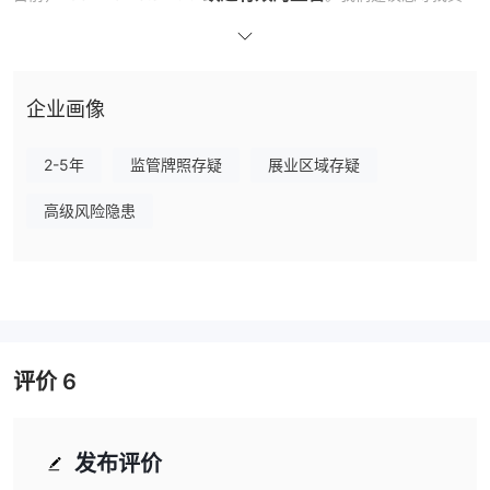
他受监管的经纪商。
Aden Markets DOO可以交易什么？
外汇（62种货币对），贵金属，加密
Aden Markets DOO提供
企业画像
货币，股票指数，原油
交易。
2-5年
监管牌照存疑
展业区域存疑
账户类型
一种账户类型，即真实账户
Aden Markets DOO只提供
。
高级风险隐患
杠杆
1:100
提供的最大杠杆比例为
。请注意，高杠杆可以放大利润和亏
损。
点差和佣金
评价
6
0.0 点差
每边 $3 的
Aden Markets DOO 提供
并对标准手数收取
佣金
。
交易平台
发布评价