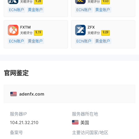
9.28
9.03
天眼评分
天眼评分
ECN账户
黄金账户
ECN账户
黄金账户
原油账户
15-20年
原油账户
5-10年
英国监管
全牌照 (MM)
澳大利亚监管
FXTM
ZFX
主标MT4
外汇直通牌照 (STP)
9.19
9.09
天眼评分
天眼评分
主标MT4
ECN账户
黄金账户
ECN账户
黄金账户
原油账户
15-20年
原油账户
5-10年
南非监管
英国监管
衍生品交易牌照 (EP)
机构外汇直通牌照 (STP)
主标MT4
主标MT4
官网鉴定
adenfx.com
服务器IP
服务器所在地
104.21.32.210
美国
备案号
主要访问国家/地区