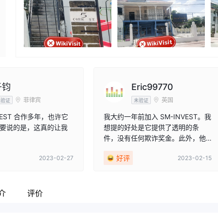
子钧
Eric99770
菲律宾
英国
未验证
未验证
NVEST 合作多年，也许它
我大约一年前加入 SM-INVEST。我
要说的是，这真的让我
想提的好处是它提供了透明的条
件，没有任何欺诈奖金。此外，他
们不收取任何额外费用或隐藏费
好评
2023-02-27
2023-02-15
用，佣金也很合理。存款过程几乎
是即时的，取款最多需要 1-2 个工
作日。今年我和他们没有任何争
议。所以我喜欢和他们交易！
介
评价