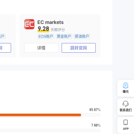
EC markets
9.28
天眼评分
账户
ECN账户
黄金账户
原油账户
10-15年
澳大利亚监管
网
详情
跳转官网
全牌照 (MM)
主标MT4
曝光
85.87%
联系我们
7.88%
APP