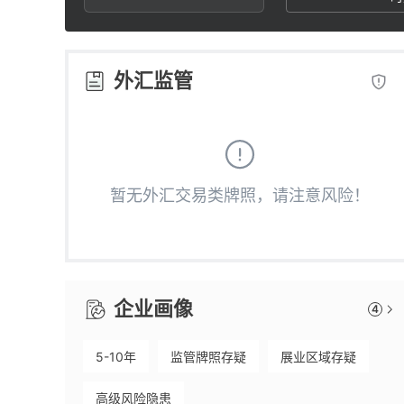
2
6
8
3
7
9
外汇监管
4
8
5
9
暂无外汇交易类牌照，请注意风险！
6
7
企业画像
4
8
5-10年
监管牌照存疑
展业区域存疑
9
高级风险隐患