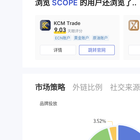
浏览
SCOPE
的用户还浏览了..
KCM Trade
9.03
天眼评分
ECN账户
黄金账户
原油账户
5-10年
澳大利亚监管
详情
跳转官网
外汇直通牌照 (STP)
主标MT4
市场策略
外链比例
社交来源