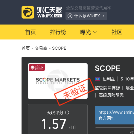
0
全球交易商监管查询APP
1
什么是WikiFX
0
2
首页
排行榜
曝光
社区
首页
-
交易商
-
SCOPE
1
3
2
4
SCOPE
未验证
伯利兹
|
5-10年
3
5
监管牌照存疑
展业
|
高级风险隐患
|
0
4
6
https://www.smin
天眼评分
1
.
5
7
官方网址
/10
时