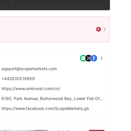
6
support@scopemarkets.com
+442030516959
https://www.sminvest.com/cn/
6160, Park Avenue, Buttonwood Bay, Lower Flat Office Space Front, Belize City, Belize
https://www.facebook.com/ScopeMarkets.gb