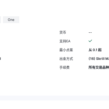
One
--
货币
支持EA
最小点差
从 0.1 起
l
(16) Skrill 
出金方式
手续费
所有交易品种