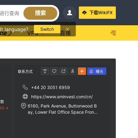
搜索
下载WikiFX
lt language?
Switch
VPS
直播
联系方式
曝光
+44 20 3051 6959
https://www.sminvest.com/cn/
指数
6160, Park Avenue, Buttonwood B
.69
ay, Lower Flat Office Space Front,
Belize City, Belize