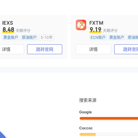
IEXS
FXTM
8.48
9.19
天眼评分
天眼评分
黄金账户
原油账户
5-10年
ECN账户
黄金账户
原油
澳大利亚监管
15-20年
南非监管
详情
跳转官网
详情
跳转官
机构外汇直通牌照 (STP)
衍生品交易牌照 (EP)
主标MT4
主标MT4
搜索来源
Google
Coccoc