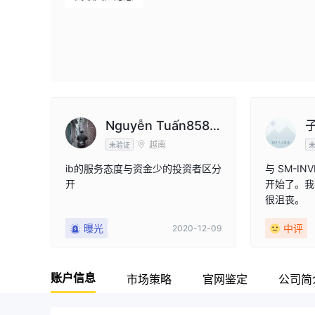
Nguyễn Tuấn8581
越南
0
未验证
ib的服务态度与资金少的投资者区分
与 SM-I
开
开始了。我
很沮丧。
曝光
中评
2020-12-09
账户信息
市场策略
官网鉴定
公司简