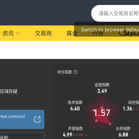
Switch to browser defau
资讯
交易商
展会
行情
评分指数
监管指数
2.69
区域存疑
技术指数
风控
4.60
1.36
/
1
1.57
vest.com/cn/
声誉指数
业务指数
4.99
6.88
/
0.06
光机