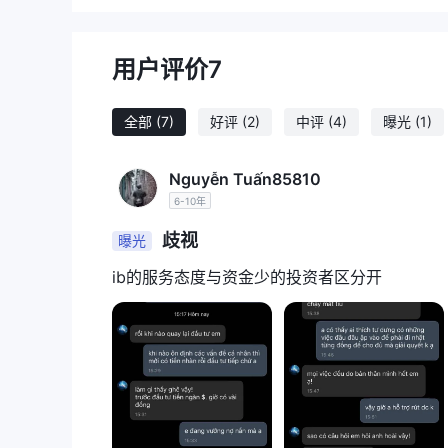
Scope Markets为交易者提供4种不同类型的账户
拟账户
。最低存款额为$10。
用户评价
7
Scope Markets费用
Scope Markets声称提供低点差和低佣金。
全部
(7)
好评
(2)
中评
(4)
曝光
(1)
交易平台
Nguyễn Tuấn85810
Scope Markets的交易平台是MT4和MT5，支持
6-10年
存款和取款
歧视
曝光
该经纪商不收取提款费用。它支持3种存款和取款方式
ib的服务态度与资金少的投资者区分开