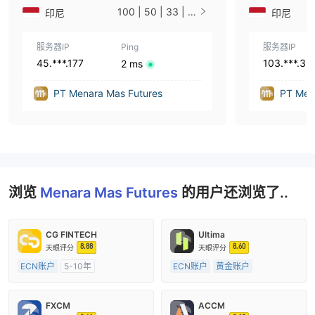
100 | 50 | 33 | 2
印尼
印尼
5 | 10 | 1
服务器IP
Ping
服务器IP
45.***.177
103.***.39
2 ms
PT Menara Mas Futures
PT Men
浏览
Menara Mas Futures
的用户还浏览了..
CG FINTECH
Ultima
8.88
8.60
天眼评分
天眼评分
ECN账户
5-10年
ECN账户
黄金账户
澳大利亚监管
原油账户
5-10年
机构外汇代理 (RTO)
英国监管
FXCM
ACCM
主标MT4
外汇直通牌照 (STP)