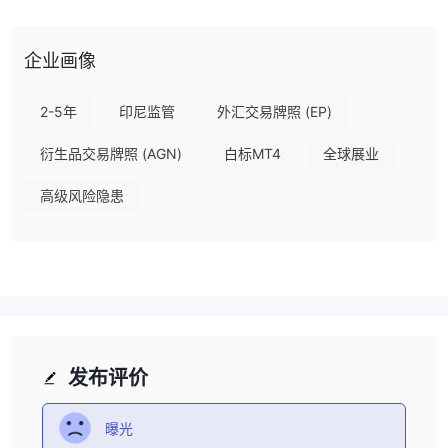
易所（JFX）颁发的零售外汇牌照。
我可以在Menara Mas Futures上交易什么？
企业画像
外汇（超过20种货币对）、贵金属
Menara Mas Futures 提供
（黄金和白银）、石油和股指
等交易，包括亚洲、欧洲和美洲指
2-5年
印尼监管
外汇交易牌照 (EP)
数。他们的大宗商品交易在雅加达期货交易所（JFX）执行。
衍生品交易牌照 (AGN)
白标MT4
全球展业
账户
模拟交易 账户
Menara Mas Futures 提供
以风险免费练习虚拟资
高级风险隐患
金，以及实盘交易 账户 用于真实资本投资。
杠杆
1:100
Menara Mas Futures 提供
的杠杆比例进行交易优化。重要的
是要记住，杠杆越大，损失存款的风险就越大。杠杆的使用既可能对
您有利，也可能对您不利。
发布评价
交易平台
曝光