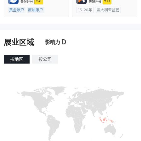
9.41
9.13
天眼评分
天眼评分
主标MT4
黄金账户
原油账户
15-20年
澳大利亚监管
20年以上
澳大利亚监管
外汇直通牌照 (STP)
全牌照 (MM)
主标MT4
主标MT4
D
展业区域
影响力
按地区
按公司