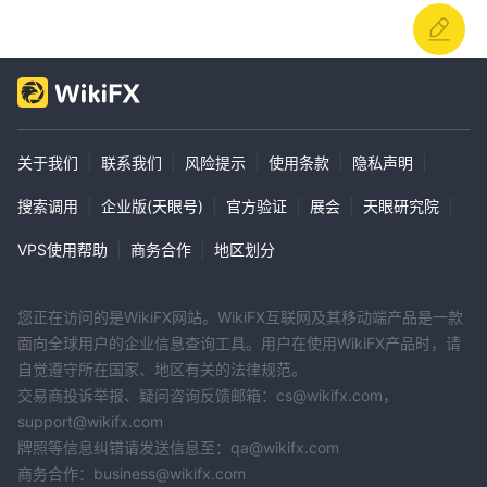
关于我们
|
联系我们
|
风险提示
|
使用条款
|
隐私声明
|
搜索调用
|
企业版(天眼号)
|
官方验证
|
展会
|
天眼研究院
|
VPS使用帮助
|
商务合作
|
地区划分
您正在访问的是WikiFX网站。WikiFX互联网及其移动端产品是一款
面向全球用户的企业信息查询工具。用户在使用WikiFX产品时，请
自觉遵守所在国家、地区有关的法律规范。
交易商投诉举报、疑问咨询反馈邮箱：cs@wikifx.com，
support@wikifx.com
牌照等信息纠错请发送信息至：qa@wikifx.com
商务合作：business@wikifx.com