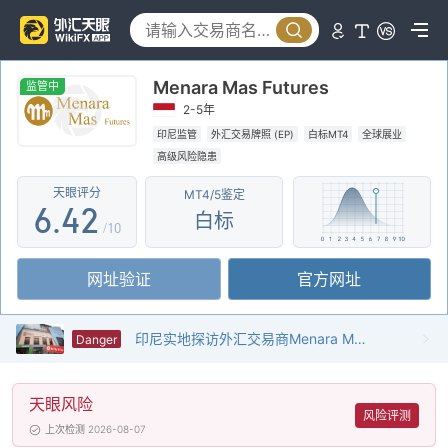
1
2
0
Menara Mas Futures
3
1
监管中
2-5年
4
2
0
印尼监管
外汇交易牌照 (EP)
白标MT4
全球展业
高级风险隐患
5
3
1
天眼评分
MT4/5鉴定
6
.
4
2
白标
/10
7
5
3
网址验证
官方网址
8
6
4
9
7
5
印尼实地探访外汇交易商Menara Mas Futures 不存在真实展业场所
Danger
8
6
天眼风险
9
7
风险评测
上次检测 2026-08-07