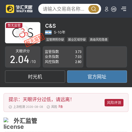
0
1
C&S
暂无监管
0
2
5-10年
监管牌照存疑
展业区域存疑
高级风险隐患
1
3
天眼评分
监管指数
3.73
2
.
0
4
业务指数
7.03
/10
风控指数
2.80
3
1
5
时光机
官方网址
4
2
6
5
3
7
提示：天眼评分过低，请远离！
6
4
8
风险评测
2
上次检测 2026-08-08
风险
条
7
5
9
外汇监管
8
6