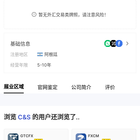
9
7
暂无外汇交易类牌照，请注意风险！
8
9
基础信息
注册地区
阿根廷
经营年限
5-10年
公司全称
C&S S.R.L.
展业区域
官网鉴定
公司简介
评价
浏览
C&S
的用户还浏览了..
GTCFX
FXCM