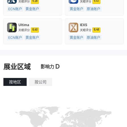
9.28
9.41
天眼评分
天眼评分
ECN账户
黄金账户
黄金账户
原油账户
原油账户
15-20年
20年以上
澳大利亚监管
英国监管
全牌照 (MM)
全牌照 (MM)
主标MT4
Ultima
IEXS
主标MT4
8.60
8.48
天眼评分
天眼评分
ECN账户
黄金账户
黄金账户
原油账户
原油账户
5-10年
5-10年
澳大利亚监管
英国监管
机构外汇直通牌照 (STP)
外汇直通牌照 (STP)
主标MT4
主标MT4
D
展业区域
影响力
按地区
按公司