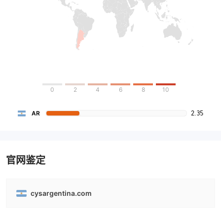
0
2
4
6
8
10
2.35
AR
官网鉴定
cysargentina.com