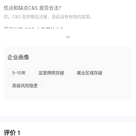
优点和缺点
C&S 是否合法？
否。C&S 在阿根廷注册，目前没有有效的监管。
我可以在 C&S 上交易什么？
企业画像
5-10年
监管牌照存疑
展业区域存疑
高级风险隐患
评价
1