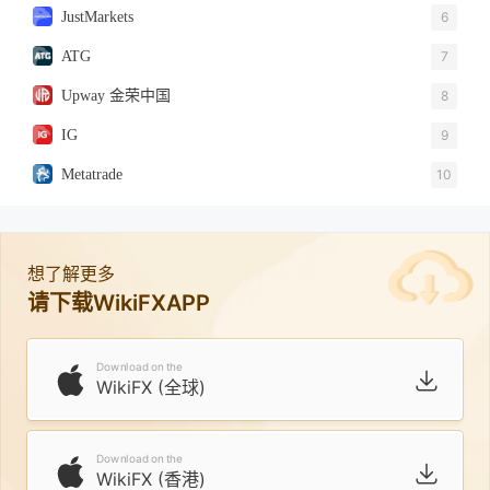
JustMarkets
6
ATG
7
Upway 金荣中国
8
IG
9
Metatrade
10
想了解更多
请下载WikiFXAPP
Download on the
WikiFX (全球)
Download on the
WikiFX (香港)