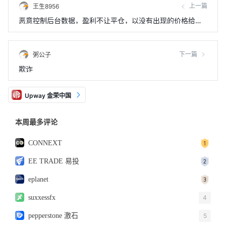
上一篇
王生8956
恶意控制后台数据，盈利不让平仓，以没有出现的价格给我
平仓，致使我盈利单变亏损
下一篇
粥公子
欺诈
Upway 金荣中国
本周最多评论
CONNEXT
EE TRADE 易投
eplanet
suxxessfx
4
pepperstone 激石
5