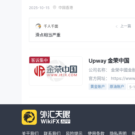
2025-10-15
中国香港
上一篇
千人千面
滑点相当严重
客诉集中
Upway 金荣中国
公司名称：
金榮中國金
官方网址：
https://www.
黄金账户
原油账户
5-
中国香港监管
贵金属交易牌
主标MT5
白标MT4
高级风险隐患
|
|
|
|
|
关于我们
联系我们
风险提示
使用条款
隐私声明