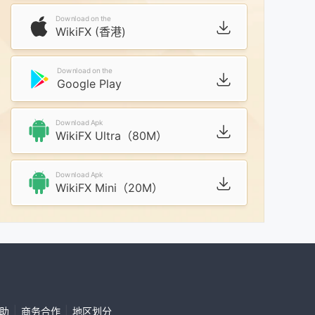
Download on the
WikiFX (香港)
Download on the
Google Play
Download Apk
WikiFX Ultra（80M）
Download Apk
WikiFX Mini（20M）
|
|
帮助
商务合作
地区划分