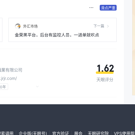
滑点严重
下一篇
外汇市场
金荣黑平台，后台有监控人员，一进单就吃点
1.62
融業有限公司
jrjr.com/
天眼评分
10年
照 (AGN)
区域性交易商
|
|
|
|
|
搜索调用
企业版(天眼号)
官方验证
展会
天眼研究院
VPS使用