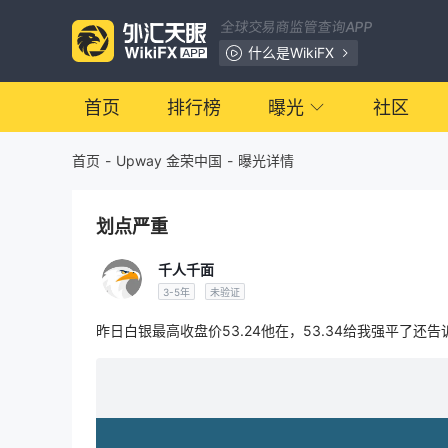
全球交易商监管查询APP
什么是WikiFX
首页
排行榜
曝光
社区
首页
-
Upway 金荣中国
-
曝光详情
划点严重
千人千面
3-5年
未验证
昨日白银最高收盘价53.24他在，53.34给我强平了还告