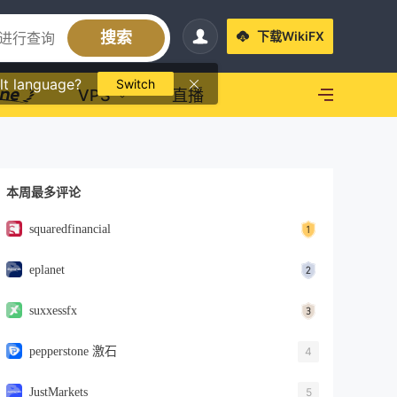
搜索
下载WikiFX
lt language?
Switch
VPS
直播
本周最多评论
squaredfinancial
eplanet
suxxessfx
pepperstone 激石
4
JustMarkets
5